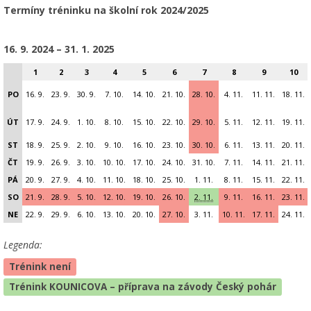
Termíny tréninku na školní rok 2024/2025
16. 9. 2024 – 31. 1. 2025
1
2
3
4
5
6
7
8
9
10
PO
16. 9.
23. 9.
30. 9.
7. 10.
14. 10.
21. 10.
28. 10.
4. 11.
11. 11.
18. 11.
ÚT
17. 9.
24. 9.
1. 10.
8. 10.
15. 10.
22. 10.
29. 10.
5. 11.
12. 11.
19. 11.
ST
18. 9.
25. 9.
2. 10.
9. 10.
16. 10.
23. 10.
30. 10.
6. 11.
13. 11.
20. 11.
ČT
19. 9.
26. 9.
3. 10.
10. 10.
17. 10.
24. 10.
31. 10.
7. 11.
14. 11.
21. 11.
PÁ
20. 9.
27. 9.
4. 10.
11. 10.
18. 10.
25. 10.
1. 11.
8. 11.
15. 11.
22. 11.
SO
21. 9.
28. 9.
5. 10.
12. 10.
19. 10.
26. 10.
2. 11.
9. 11.
16. 11.
23. 11.
NE
22. 9.
29. 9.
6. 10.
13. 10.
20. 10.
27. 10.
3. 11.
10. 11.
17. 11.
24. 11.
Legenda:
Trénink není
Trénink KOUNICOVA – příprava na závody Český pohár