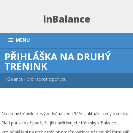
inBalance
MENU
PŘIHLÁŠKA NA DRUHÝ
DOMŮ
TRÉNINKY A PLATBA
ZÁVODNÍ SEKCE
TRÉNINK
PŘÍMĚŠŤÁKY A KEMPY
NÁRAMKY
PARTNEŘI
FAQ
inBalance - pro radost z pohybu
ESHOP
KONTAKT
Na druhý trénink je zvýhodněná cena 50% z aktuální ceny tréninku.
Platí pouze v případě, že již navštěvujete tréninky inBalance.
Pro přihlášení na druhý trénink prosím vyplňte následující formulář.