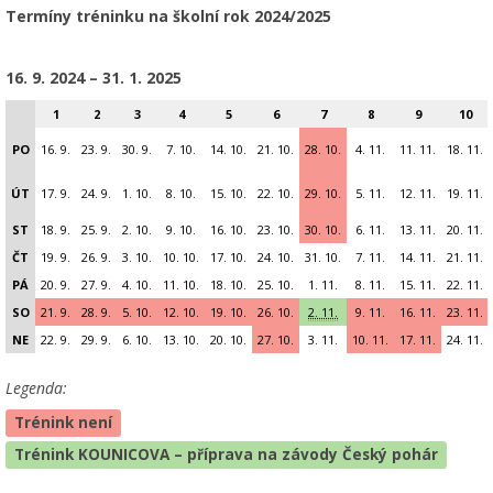
Termíny tréninku na školní rok 2024/2025
16. 9. 2024 – 31. 1. 2025
1
2
3
4
5
6
7
8
9
10
PO
16. 9.
23. 9.
30. 9.
7. 10.
14. 10.
21. 10.
28. 10.
4. 11.
11. 11.
18. 11.
ÚT
17. 9.
24. 9.
1. 10.
8. 10.
15. 10.
22. 10.
29. 10.
5. 11.
12. 11.
19. 11.
ST
18. 9.
25. 9.
2. 10.
9. 10.
16. 10.
23. 10.
30. 10.
6. 11.
13. 11.
20. 11.
ČT
19. 9.
26. 9.
3. 10.
10. 10.
17. 10.
24. 10.
31. 10.
7. 11.
14. 11.
21. 11.
PÁ
20. 9.
27. 9.
4. 10.
11. 10.
18. 10.
25. 10.
1. 11.
8. 11.
15. 11.
22. 11.
SO
21. 9.
28. 9.
5. 10.
12. 10.
19. 10.
26. 10.
2. 11.
9. 11.
16. 11.
23. 11.
NE
22. 9.
29. 9.
6. 10.
13. 10.
20. 10.
27. 10.
3. 11.
10. 11.
17. 11.
24. 11.
Legenda:
Trénink není
Trénink KOUNICOVA – příprava na závody Český pohár