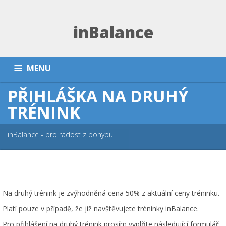
inBalance
MENU
PŘIHLÁŠKA NA DRUHÝ
DOMŮ
TRÉNINKY A PLATBA
ZÁVODNÍ SEKCE
TRÉNINK
PŘÍMĚŠŤÁKY A KEMPY
NÁRAMKY
PARTNEŘI
FAQ
inBalance - pro radost z pohybu
ESHOP
KONTAKT
Na druhý trénink je zvýhodněná cena 50% z aktuální ceny tréninku.
Platí pouze v případě, že již navštěvujete tréninky inBalance.
Pro přihlášení na druhý trénink prosím vyplňte následující formulář.