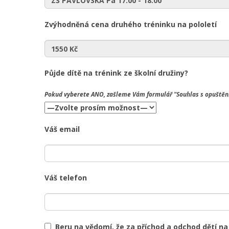
Zvýhodněná cena druhého tréninku na pololetí
Půjde dítě na trénink ze školní družiny?
Pokud vyberete
ANO
, zašleme Vám formulář "Souhlas s opuštění
Váš email
Váš telefon
Beru na vědomí, že za příchod a odchod dětí n