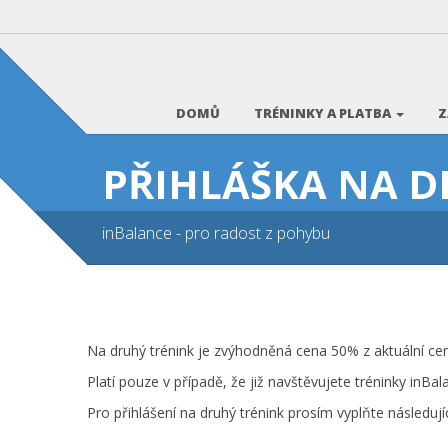
DOMŮ
TRÉNINKY A PLATBA
Z
PŘIHLÁŠKA NA D
inBalance - pro radost z pohybu
Na druhý trénink je zvýhodněná cena 50% z aktuální cen
Platí pouze v případě, že již navštěvujete tréninky inBal
Pro přihlášení na druhý trénink prosím vyplňte následují