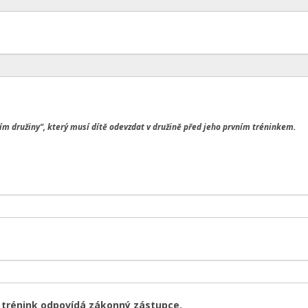
m družiny", který musí dítě odevzdat v družině před jeho prvním tréninkem.
a trénink odpovídá zákonný zástupce.