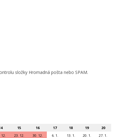
o kontrolu složky Hromadná pošta nebo SPAM.
14
15
16
17
18
19
20
 12.
23. 12.
30. 12.
6. 1.
13. 1.
20. 1.
27. 1.