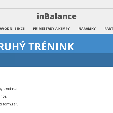
inBalance
ÁVODNÍ SEKCE
PŘÍMĚŠŤÁKY A KEMPY
NÁRAMKY
PART
RUHÝ TRÉNINK
y tréninku.
ance.
cí formulář.