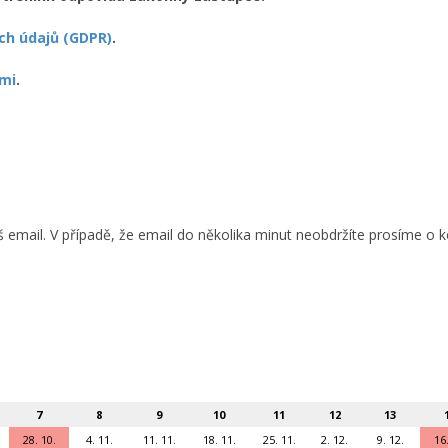
ch údajů (GDPR)
.
mi
.
áš email. V případě, že email do několika minut neobdržíte prosíme 
7
8
9
10
11
12
13
28. 10.
4. 11.
11. 11.
18. 11.
25. 11.
2. 12.
9. 12.
16.