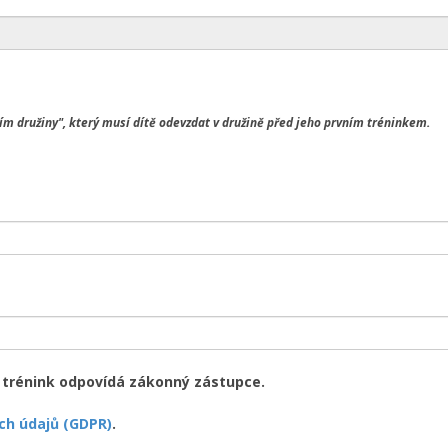
m družiny", který musí dítě odevzdat v družině před jeho prvním tréninkem.
a trénink odpovídá zákonný zástupce.
ch údajů (GDPR)
.