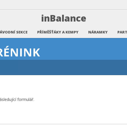
inBalance
ÁVODNÍ SEKCE
PŘÍMĚŠŤÁKY A KEMPY
NÁRAMKY
PART
RÉNINK
sledující formulář.