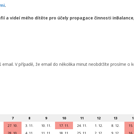
mi
.
 a videí mého dítěte pro účely propagace činnosti inBalance,
áš email. V případě, že email do několika minut neobdržíte prosíme 
7
8
9
10
11
12
13
1
27. 10.
3. 11.
10. 11.
17. 11.
24. 11.
1. 12.
8. 12.
15.
28. 10.
4. 11.
11. 11.
18. 11.
25. 11.
2. 12.
9. 12.
16.