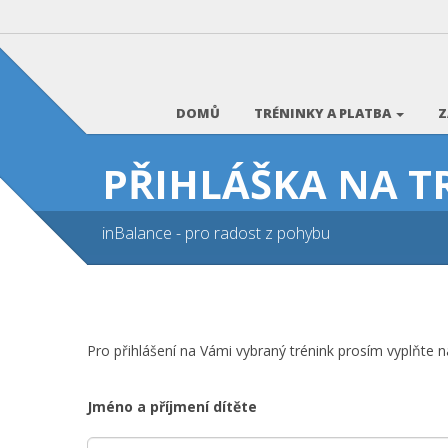
DOMŮ
TRÉNINKY A PLATBA
Z
PŘIHLÁŠKA NA T
inBalance - pro radost z pohybu
Pro přihlášení na Vámi vybraný trénink prosím vyplňte ná
Jméno a příjmení dítěte