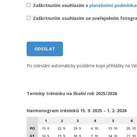
Zaškrtnutím souhlasím s
platebními podmínka
Zaškrtnutím souhlasím se zveřejněním fotografií
Po odeslání automaticky posíláme kopii přihlášky na V
Termíny tréninku na školní rok 2025/2026
Harmonogram tréninků 15
. 9. 2025 – 1. 2. 2026
1
2
3
4
5
6
PO
15. 9.
22. 9.
29. 9.
6. 10.
13. 10.
20. 10.
ÚT
16. 9.
23. 9.
30. 9.
7. 10.
14. 10.
21. 10.