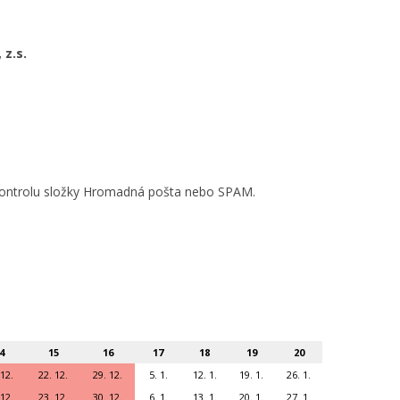
 z.s.
o kontrolu složky Hromadná pošta nebo SPAM.
4
15
16
17
18
19
20
 12.
22. 12.
29. 12.
5. 1.
12. 1.
19. 1.
26. 1.
 12.
23. 12.
30. 12.
6. 1.
13. 1.
20. 1.
27. 1.