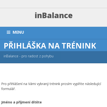
inBalance
MENU
PŘIHLÁŠKA NA TRÉNINK
DOMŮ
TRÉNINKY A PLATBA
ZÁVODNÍ SEKCE
PŘÍMĚŠŤÁKY A KEMPY
NÁRAMKY
PARTNEŘI
FAQ
inBalance - pro radost z pohybu
ESHOP
KONTAKT
Pro přihlášení na Vámi vybraný trénink prosím vyplňte následující
formulář.
Jméno a příjmení dítěte