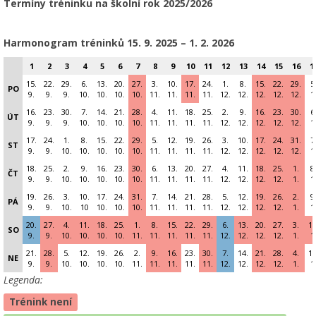
Termíny tréninku na školní rok 2025/2026
Harmonogram tréninků 15
. 9. 2025 – 1. 2. 2026
1
2
3
4
5
6
7
8
9
10
11
12
13
14
15
16
1
15.
22.
29.
6.
13.
20.
27.
3.
10.
17.
24.
1.
8.
15.
22.
29.
5
PO
9.
9.
9.
10.
10.
10.
10.
11.
11.
11.
11.
12.
12.
12.
12.
12.
1
16.
23.
30.
7.
14.
21.
28.
4.
11.
18.
25.
2.
9.
16.
23.
30.
6
ÚT
9.
9.
9.
10.
10.
10.
10.
11.
11.
11.
11.
12.
12.
12.
12.
12.
1
17.
24.
1.
8.
15.
22.
29.
5.
12.
19.
26.
3.
10.
17.
24.
31.
7
ST
9.
9.
10.
10.
10.
10.
10.
11.
11.
11.
11.
12.
12.
12.
12.
12.
1
18.
25.
2.
9.
16.
23.
30.
6.
13.
20.
27.
4.
11.
18.
25.
1.
8
ČT
9.
9.
10.
10.
10.
10.
10.
11.
11.
11.
11.
12.
12.
12.
12.
1.
1
19.
26.
3.
10.
17.
24.
31.
7.
14.
21.
28.
5.
12.
19.
26.
2.
9
PÁ
9.
9.
10.
10
10.
10.
10.
11.
11.
11.
11.
12.
12.
12.
12.
1.
1
20.
27.
4.
11.
18.
25.
1.
8.
15.
22.
29.
6.
13.
20.
27.
3.
10
SO
9.
9.
10.
10.
10.
10.
11.
11.
11.
11.
11.
12.
12.
12.
12.
1.
1
21.
28.
5.
12.
19.
26.
2.
9.
16.
23.
30.
7.
14.
21.
28.
4.
11
NE
9.
9.
10.
10.
10.
10.
11.
11.
11.
11.
11.
12.
12.
12.
12.
1.
1
Legenda:
Trénink není