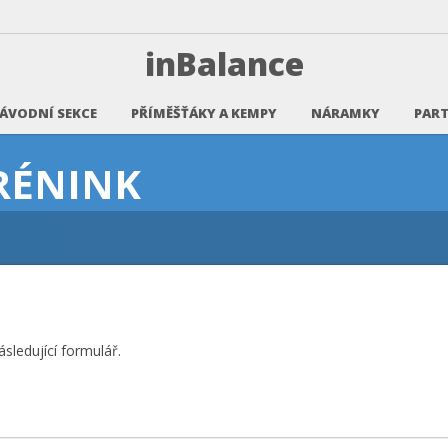
inBalance
ÁVODNÍ SEKCE
PŘÍMĚŠŤÁKY A KEMPY
NÁRAMKY
PART
RÉNINK
sledující formulář.