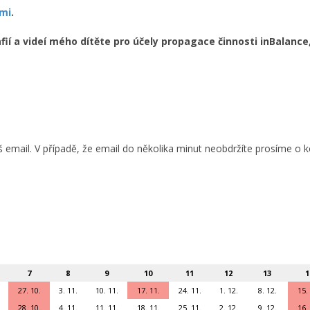
mi
.
 a videí mého dítěte pro účely propagace činnosti inBalance,
áš email. V případě, že email do několika minut neobdržíte prosíme 
7
8
9
10
11
12
13
1
27. 10.
3. 11.
10. 11.
17. 11.
24. 11.
1. 12.
8. 12.
15.
28. 10.
4. 11.
11. 11.
18. 11.
25. 11.
2. 12.
9. 12.
16.