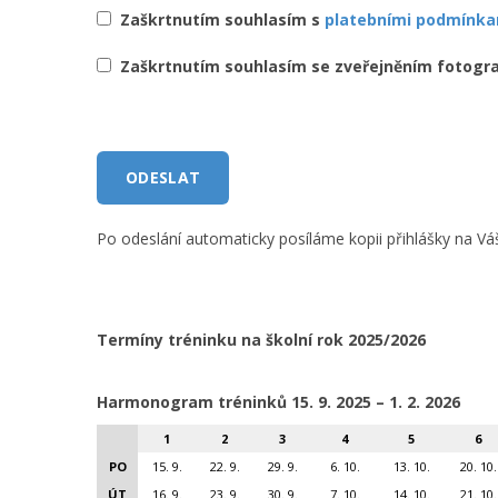
Zaškrtnutím souhlasím s
platebními podmínka
Zaškrtnutím souhlasím se zveřejněním fotografií
Po odeslání automaticky posíláme kopii přihlášky na V
Termíny tréninku na školní rok 2025/2026
Harmonogram tréninků 15
. 9. 2025 – 1. 2. 2026
1
2
3
4
5
6
PO
15. 9.
22. 9.
29. 9.
6. 10.
13. 10.
20. 10.
ÚT
16. 9.
23. 9.
30. 9.
7. 10.
14. 10.
21. 10.