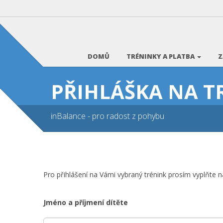
DOMŮ
TRÉNINKY A PLATBA
Z
PŘIHLÁŠKA NA T
inBalance - pro radost z pohybu
Pro přihlášení na Vámi vybraný trénink prosím vyplňte ná
Jméno a příjmení dítěte