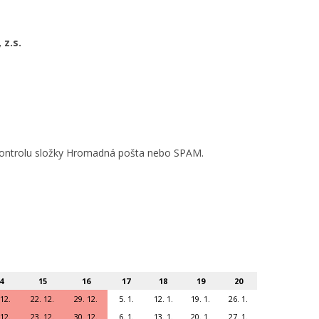
 z.s.
o kontrolu složky Hromadná pošta nebo SPAM.
4
15
16
17
18
19
20
 12.
22. 12.
29. 12.
5. 1.
12. 1.
19. 1.
26. 1.
 12.
23. 12.
30. 12.
6. 1.
13. 1.
20. 1.
27. 1.