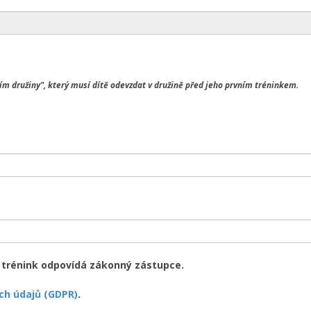
m družiny", který musí dítě odevzdat v družině před jeho prvním tréninkem.
a trénink odpovídá zákonný zástupce.
ch údajů (GDPR)
.