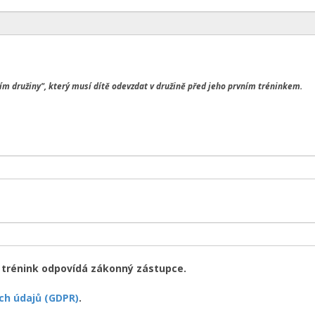
m družiny", který musí dítě odevzdat v družině před jeho prvním tréninkem.
a trénink odpovídá zákonný zástupce.
ch údajů (GDPR)
.