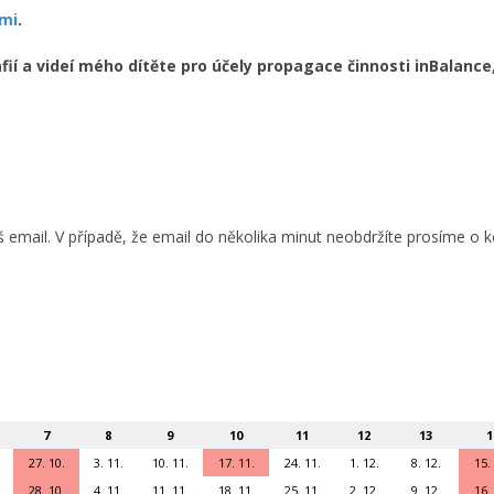
mi
.
 a videí mého dítěte pro účely propagace činnosti inBalance,
áš email. V případě, že email do několika minut neobdržíte prosíme 
7
8
9
10
11
12
13
1
27. 10.
3. 11.
10. 11.
17. 11.
24. 11.
1. 12.
8. 12.
15.
28. 10.
4. 11.
11. 11.
18. 11.
25. 11.
2. 12.
9. 12.
16.