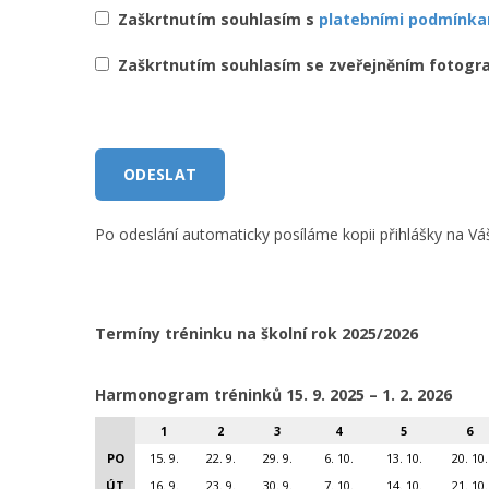
Zaškrtnutím souhlasím s
platebními podmínka
Zaškrtnutím souhlasím se zveřejněním fotografií
Po odeslání automaticky posíláme kopii přihlášky na V
Termíny tréninku na školní rok 2025/2026
Harmonogram tréninků 15
. 9. 2025 – 1. 2. 2026
1
2
3
4
5
6
PO
15. 9.
22. 9.
29. 9.
6. 10.
13. 10.
20. 10.
ÚT
16. 9.
23. 9.
30. 9.
7. 10.
14. 10.
21. 10.