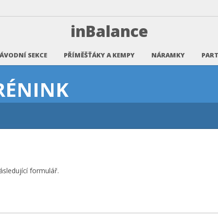
inBalance
ÁVODNÍ SEKCE
PŘÍMĚŠŤÁKY A KEMPY
NÁRAMKY
PART
RÉNINK
sledující formulář.