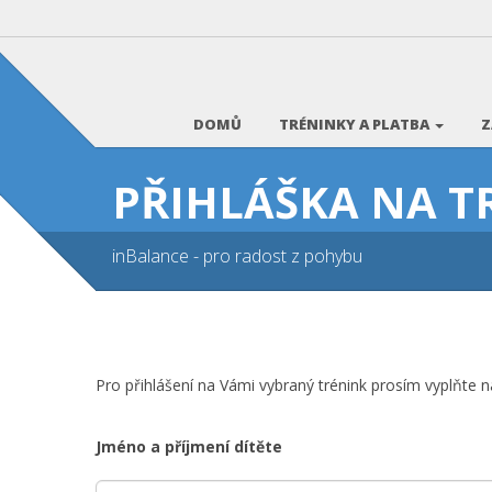
DOMŮ
TRÉNINKY A PLATBA
Z
PŘIHLÁŠKA NA T
inBalance - pro radost z pohybu
Pro přihlášení na Vámi vybraný trénink prosím vyplňte ná
Jméno a příjmení dítěte