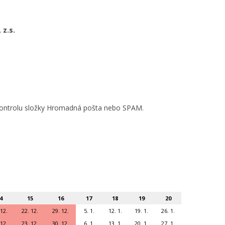
 z.s.
o kontrolu složky Hromadná pošta nebo SPAM.
4
15
16
17
18
19
20
 12.
22. 12.
29. 12.
5. 1.
12. 1.
19. 1.
26. 1.
 12.
23. 12.
30. 12.
6. 1.
13. 1.
20. 1.
27. 1.