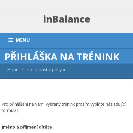
inBalance
MENU
PŘIHLÁŠKA NA TRÉNINK
DOMŮ
TRÉNINKY A PLATBA
ZÁVODNÍ SEKCE
PŘÍMĚŠŤÁKY A KEMPY
NÁRAMKY
PARTNEŘI
FAQ
inBalance - pro radost z pohybu
ESHOP
KONTAKT
Pro přihlášení na Vámi vybraný trénink prosím vyplňte následující
formulář.
Jméno a příjmení dítěte