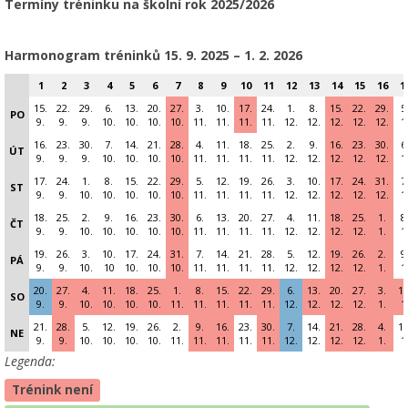
Termíny tréninku na školní rok 2025/2026
Harmonogram tréninků 15
. 9. 2025 – 1. 2. 2026
1
2
3
4
5
6
7
8
9
10
11
12
13
14
15
16
1
15.
22.
29.
6.
13.
20.
27.
3.
10.
17.
24.
1.
8.
15.
22.
29.
5
PO
9.
9.
9.
10.
10.
10.
10.
11.
11.
11.
11.
12.
12.
12.
12.
12.
1
16.
23.
30.
7.
14.
21.
28.
4.
11.
18.
25.
2.
9.
16.
23.
30.
6
ÚT
9.
9.
9.
10.
10.
10.
10.
11.
11.
11.
11.
12.
12.
12.
12.
12.
1
17.
24.
1.
8.
15.
22.
29.
5.
12.
19.
26.
3.
10.
17.
24.
31.
7
ST
9.
9.
10.
10.
10.
10.
10.
11.
11.
11.
11.
12.
12.
12.
12.
12.
1
18.
25.
2.
9.
16.
23.
30.
6.
13.
20.
27.
4.
11.
18.
25.
1.
8
ČT
9.
9.
10.
10.
10.
10.
10.
11.
11.
11.
11.
12.
12.
12.
12.
1.
1
19.
26.
3.
10.
17.
24.
31.
7.
14.
21.
28.
5.
12.
19.
26.
2.
9
PÁ
9.
9.
10.
10
10.
10.
10.
11.
11.
11.
11.
12.
12.
12.
12.
1.
1
20.
27.
4.
11.
18.
25.
1.
8.
15.
22.
29.
6.
13.
20.
27.
3.
10
SO
9.
9.
10.
10.
10.
10.
11.
11.
11.
11.
11.
12.
12.
12.
12.
1.
1
21.
28.
5.
12.
19.
26.
2.
9.
16.
23.
30.
7.
14.
21.
28.
4.
11
NE
9.
9.
10.
10.
10.
10.
11.
11.
11.
11.
11.
12.
12.
12.
12.
1.
1
Legenda:
Trénink není