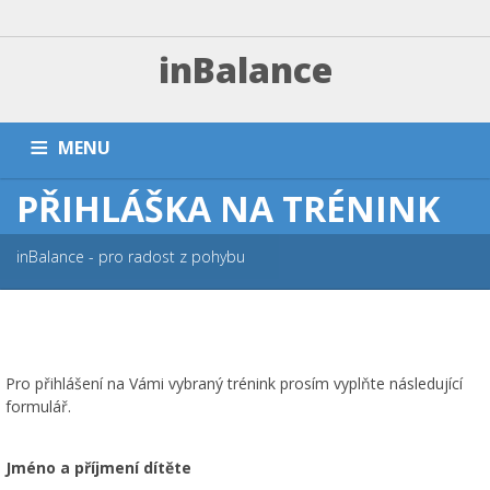
inBalance
MENU
PŘIHLÁŠKA NA TRÉNINK
DOMŮ
TRÉNINKY A PLATBA
ZÁVODNÍ SEKCE
PŘÍMĚŠŤÁKY A KEMPY
NÁRAMKY
PARTNEŘI
FAQ
inBalance - pro radost z pohybu
ESHOP
KONTAKT
Pro přihlášení na Vámi vybraný trénink prosím vyplňte následující
formulář.
Jméno a příjmení dítěte