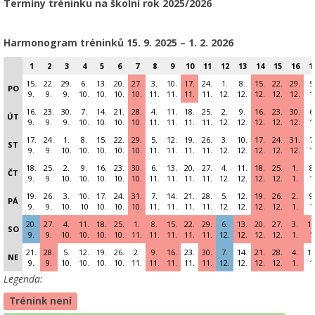
Termíny tréninku na školní rok 2025/2026
Harmonogram tréninků 15
. 9. 2025 – 1. 2. 2026
1
2
3
4
5
6
7
8
9
10
11
12
13
14
15
16
1
15.
22.
29.
6.
13.
20.
27.
3.
10.
17.
24.
1.
8.
15.
22.
29.
5
PO
9.
9.
9.
10.
10.
10.
10.
11.
11.
11.
11.
12.
12.
12.
12.
12.
1
16.
23.
30.
7.
14.
21.
28.
4.
11.
18.
25.
2.
9.
16.
23.
30.
6
ÚT
9.
9.
9.
10.
10.
10.
10.
11.
11.
11.
11.
12.
12.
12.
12.
12.
1
17.
24.
1.
8.
15.
22.
29.
5.
12.
19.
26.
3.
10.
17.
24.
31.
7
ST
9.
9.
10.
10.
10.
10.
10.
11.
11.
11.
11.
12.
12.
12.
12.
12.
1
18.
25.
2.
9.
16.
23.
30.
6.
13.
20.
27.
4.
11.
18.
25.
1.
8
ČT
9.
9.
10.
10.
10.
10.
10.
11.
11.
11.
11.
12.
12.
12.
12.
1.
1
19.
26.
3.
10.
17.
24.
31.
7.
14.
21.
28.
5.
12.
19.
26.
2.
9
PÁ
9.
9.
10.
10
10.
10.
10.
11.
11.
11.
11.
12.
12.
12.
12.
1.
1
20.
27.
4.
11.
18.
25.
1.
8.
15.
22.
29.
6.
13.
20.
27.
3.
10
SO
9.
9.
10.
10.
10.
10.
11.
11.
11.
11.
11.
12.
12.
12.
12.
1.
1
21.
28.
5.
12.
19.
26.
2.
9.
16.
23.
30.
7.
14.
21.
28.
4.
11
NE
9.
9.
10.
10.
10.
10.
11.
11.
11.
11.
11.
12.
12.
12.
12.
1.
1
Legenda:
Trénink není