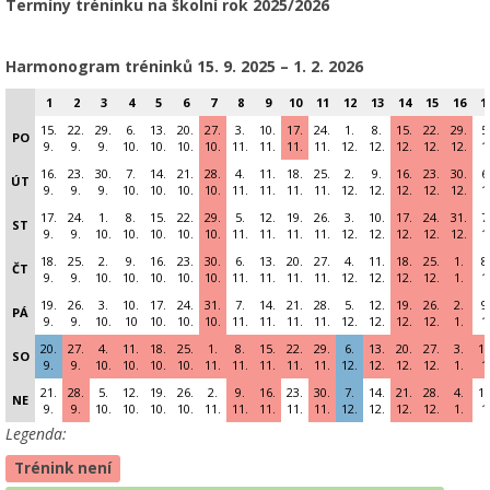
Termíny tréninku na školní rok 2025/2026
Harmonogram tréninků 15
. 9. 2025 – 1. 2. 2026
1
2
3
4
5
6
7
8
9
10
11
12
13
14
15
16
1
15.
22.
29.
6.
13.
20.
27.
3.
10.
17.
24.
1.
8.
15.
22.
29.
5
PO
9.
9.
9.
10.
10.
10.
10.
11.
11.
11.
11.
12.
12.
12.
12.
12.
1
16.
23.
30.
7.
14.
21.
28.
4.
11.
18.
25.
2.
9.
16.
23.
30.
6
ÚT
9.
9.
9.
10.
10.
10.
10.
11.
11.
11.
11.
12.
12.
12.
12.
12.
1
17.
24.
1.
8.
15.
22.
29.
5.
12.
19.
26.
3.
10.
17.
24.
31.
7
ST
9.
9.
10.
10.
10.
10.
10.
11.
11.
11.
11.
12.
12.
12.
12.
12.
1
18.
25.
2.
9.
16.
23.
30.
6.
13.
20.
27.
4.
11.
18.
25.
1.
8
ČT
9.
9.
10.
10.
10.
10.
10.
11.
11.
11.
11.
12.
12.
12.
12.
1.
1
19.
26.
3.
10.
17.
24.
31.
7.
14.
21.
28.
5.
12.
19.
26.
2.
9
PÁ
9.
9.
10.
10
10.
10.
10.
11.
11.
11.
11.
12.
12.
12.
12.
1.
1
20.
27.
4.
11.
18.
25.
1.
8.
15.
22.
29.
6.
13.
20.
27.
3.
10
SO
9.
9.
10.
10.
10.
10.
11.
11.
11.
11.
11.
12.
12.
12.
12.
1.
1
21.
28.
5.
12.
19.
26.
2.
9.
16.
23.
30.
7.
14.
21.
28.
4.
11
NE
9.
9.
10.
10.
10.
10.
11.
11.
11.
11.
11.
12.
12.
12.
12.
1.
1
Legenda:
Trénink není