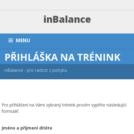
inBalance
MENU
PŘIHLÁŠKA NA TRÉNINK
DOMŮ
TRÉNINKY A PLATBA
ZÁVODNÍ SEKCE
PŘÍMĚŠŤÁKY A KEMPY
NÁRAMKY
PARTNEŘI
FAQ
inBalance - pro radost z pohybu
ESHOP
KONTAKT
Pro přihlášení na Vámi vybraný trénink prosím vyplňte následující
formulář.
Jméno a příjmení dítěte