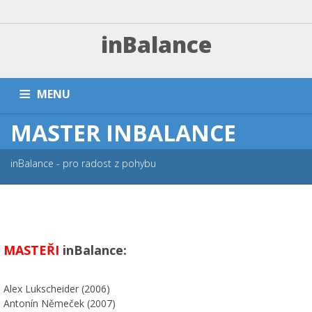
inBalance
MENU
MASTER INBALANCE
DOMŮ
TRÉNINKY A PLATBA
ZÁVODNÍ SEKCE
PŘÍMĚŠŤÁKY A KEMPY
NÁRAMKY
PARTNEŘI
FAQ
inBalance - pro radost z pohybu
ESHOP
KONTAKT
MASTEŘI
inBalance:
Alex Lukscheider (2006)
Antonín Němeček (2007)