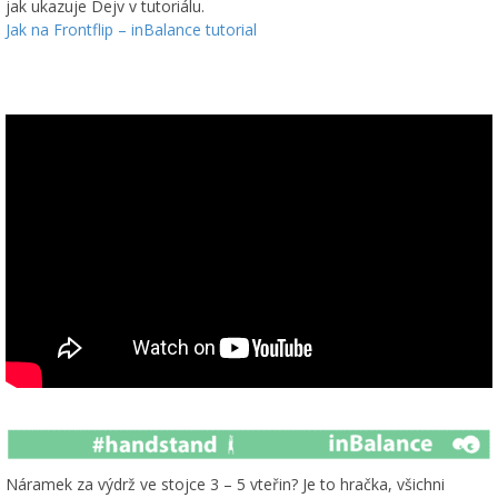
jak ukazuje Dejv v tutoriálu.
Jak na Frontflip – inBalance tutorial
Náramek za výdrž ve stojce 3 – 5 vteřin? Je to hračka, všichni