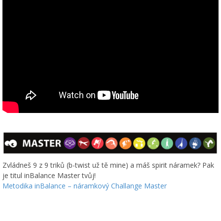
Zvládneš 9 z 9 triků (b-twist už tě mine) a máš spirit náramek? Pak
je titul inBalance Master tvůj!
Metodika inBalance – náramkový Challange Master