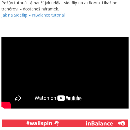
Pežův tutoriál tě naučí jak udělat sideflip na airflooru. Ukaž ho
trenérovi – dostaneš náramek.
Jak na Sideflip – inBalance tutorial