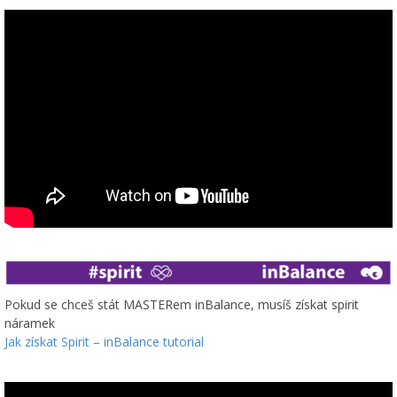
Pokud se chceš stát MASTERem inBalance, musíš získat spirit
náramek
Jak získat Spirit – inBalance tutorial