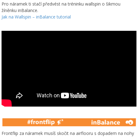
Pro náramek ti stačí předvést na tréninku wallspin o šikmou
žíněnku inBalance.
Jak na Wallspin – inBalance tutorial
Frontflip za náramek musíš skočit na airflooru s dopadem na nohy