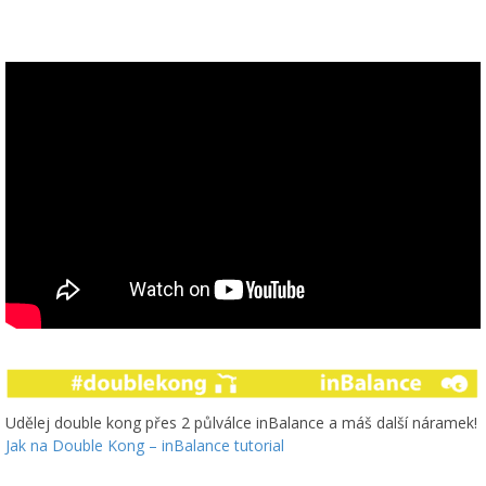
Udělej double kong přes 2 půlválce inBalance a máš další náramek!
Jak na Double Kong – inBalance tutorial