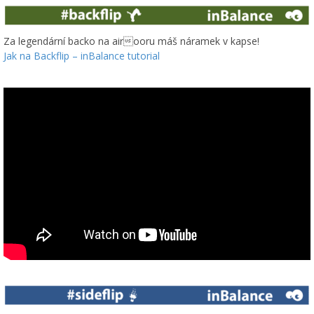
Za legendární backo na airooru máš náramek v kapse!
Jak na Backflip – inBalance tutorial