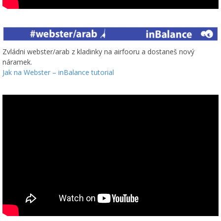
Zvládni webster/arab z kladinky na airfooru a dostaneš nový
náramek.
Jak na Webster – inBalance tutorial