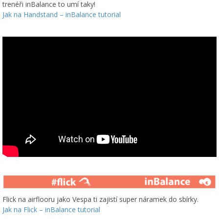
trenéři inBalance to umí taky!
Jak na Handstand – inBalance tutorial
Flick na airflooru jako Vespa ti zajistí super náramek do sbírky.
Jak na Flick – inBalance tutorial