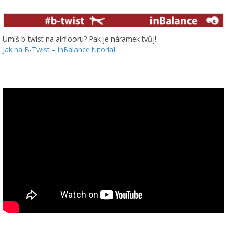
Umíš b-twist na airflooru? Pak je náramek tvůj!
Jak na B-Twist – inBalance tutorial