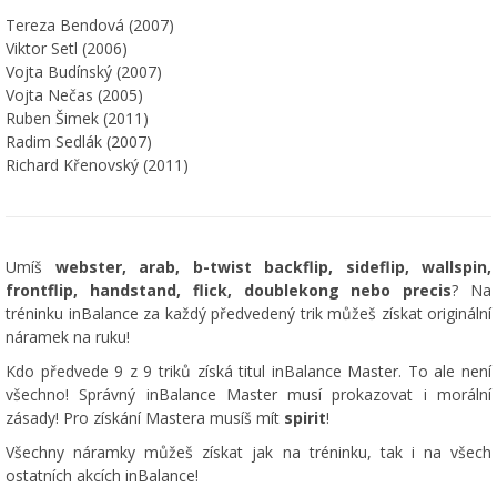
Tereza Bendová (2007)
Viktor Setl (2006)
Vojta Budínský (2007)
Vojta Nečas (2005)
Ruben Šimek (2011)
Radim Sedlák (2007)
Richard Křenovský (2011)
Umíš
webster, arab, b-twist backflip, sideflip, wallspin,
frontflip, handstand, flick, doublekong nebo precis
? Na
tréninku inBalance za každý předvedený trik můžeš získat originální
náramek na ruku!
Kdo předvede 9 z 9 triků získá titul inBalance Master. To ale není
všechno! Správný inBalance Master musí prokazovat i morální
zásady! Pro získání Mastera musíš mít
spirit
!
Všechny náramky můžeš získat jak na tréninku, tak i na všech
ostatních akcích inBalance!