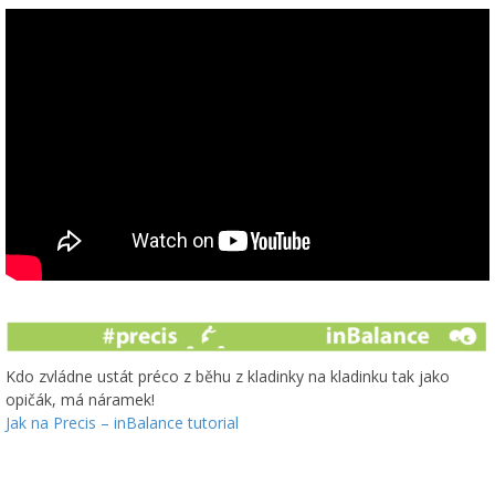
Kdo zvládne ustát préco z běhu z kladinky na kladinku tak jako
opičák, má náramek!
Jak na Precis – inBalance tutorial