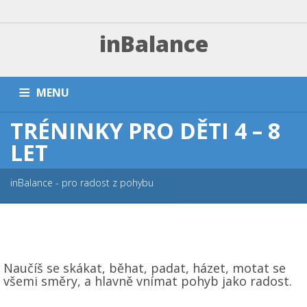
inBalance
MENU
TRÉNINKY PRO DĚTI 4 – 8
DOMŮ
TRÉNINKY A PLATBA
ZÁVODNÍ SEKCE
LET
PŘÍMĚŠŤÁKY A KEMPY
NÁRAMKY
PARTNEŘI
FAQ
inBalance - pro radost z pohybu
ESHOP
KONTAKT
Naučíš se skákat, běhat, padat, házet, motat se
všemi směry, a hlavně vnímat pohyb jako radost.