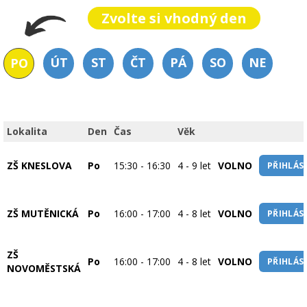
Zvolte si vhodný den
ÚT
ST
ČT
PÁ
SO
NE
PO
Lokalita
Den
Čas
Věk
ZŠ KNESLOVA
Po
15:30 - 16:30
4 - 9 let
VOLNO
PŘIHLÁSI
ZŠ MUTĚNICKÁ
Po
16:00 - 17:00
4 - 8 let
VOLNO
PŘIHLÁSI
ZŠ
Po
16:00 - 17:00
4 - 8 let
VOLNO
PŘIHLÁSI
NOVOMĚSTSKÁ