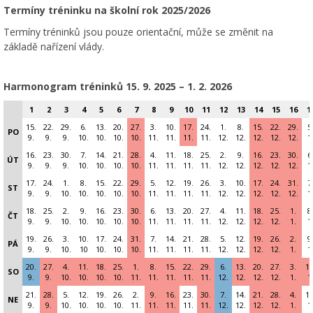
Termíny tréninku na školní rok 2025/2026
Termíny tréninků jsou pouze orientační, může se změnit na
základě nařízení vlády.
Harmonogram tréninků 15
. 9. 2025 – 1. 2. 2026
1
2
3
4
5
6
7
8
9
10
11
12
13
14
15
16
1
15.
22.
29.
6.
13.
20.
27.
3.
10.
17.
24.
1.
8.
15.
22.
29.
5
PO
9.
9.
9.
10.
10.
10.
10.
11.
11.
11.
11.
12.
12.
12.
12.
12.
1
16.
23.
30.
7.
14.
21.
28.
4.
11.
18.
25.
2.
9.
16.
23.
30.
6
ÚT
9.
9.
9.
10.
10.
10.
10.
11.
11.
11.
11.
12.
12.
12.
12.
12.
1
17.
24.
1.
8.
15.
22.
29.
5.
12.
19.
26.
3.
10.
17.
24.
31.
7
ST
9.
9.
10.
10.
10.
10.
10.
11.
11.
11.
11.
12.
12.
12.
12.
12.
1
18.
25.
2.
9.
16.
23.
30.
6.
13.
20.
27.
4.
11.
18.
25.
1.
8
ČT
9.
9.
10.
10.
10.
10.
10.
11.
11.
11.
11.
12.
12.
12.
12.
1.
1
19.
26.
3.
10.
17.
24.
31.
7.
14.
21.
28.
5.
12.
19.
26.
2.
9
PÁ
9.
9.
10.
10
10.
10.
10.
11.
11.
11.
11.
12.
12.
12.
12.
1.
1
20.
27.
4.
11.
18.
25.
1.
8.
15.
22.
29.
6.
13.
20.
27.
3.
10
SO
9.
9.
10.
10.
10.
10.
11.
11.
11.
11.
11.
12.
12.
12.
12.
1.
1
21.
28.
5.
12.
19.
26.
2.
9.
16.
23.
30.
7.
14.
21.
28.
4.
11
NE
9.
9.
10.
10.
10.
10.
11.
11.
11.
11.
11.
12.
12.
12.
12.
1.
1