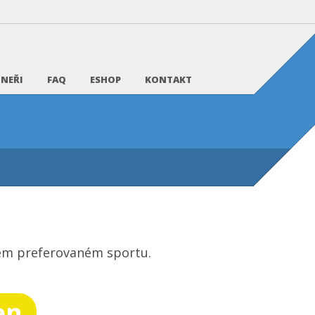
NEŘI
FAQ
ESHOP
KONTAKT
vém preferovaném sportu.
en