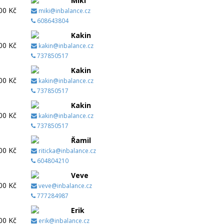
Miki
00 Kč
miki@inbalance.cz
608643804
Kakin
00 Kč
kakin@inbalance.cz
737850517
Kakin
00 Kč
kakin@inbalance.cz
737850517
Kakin
00 Kč
kakin@inbalance.cz
737850517
Řamil
00 Kč
riticka@inbalance.cz
604804210
Veve
00 Kč
veve@inbalance.cz
777284987
Erik
00 Kč
erik@inbalance.cz