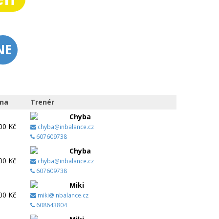
NE
na
Trenér
Chyba
00 Kč
chyba@inbalance.cz
607609738
Chyba
00 Kč
chyba@inbalance.cz
607609738
Miki
00 Kč
miki@inbalance.cz
608643804