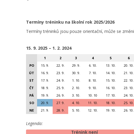
Termíny tréninku na školní rok 2025/2026
Termíny tréninků jsou pouze orientační, může se změnit
15. 9. 2025 – 1. 2. 2024
1
2
3
4
5
6
PO
15. 9.
22. 9.
29. 9.
6. 10.
13. 10.
20. 10.
ÚT
16. 9.
23. 9.
30. 9.
7. 10.
14. 10.
21. 10.
ST
17. 9.
24. 9.
1. 10.
8. 10.
15. 10.
22. 10.
ČT
18. 9.
25. 9.
2. 10.
9. 10.
16. 10.
23. 10.
PÁ
19. 9.
26. 9.
3. 10.
10. 10
17. 10.
24. 10.
SO
20. 9.
27. 9.
4. 10.
11. 10.
18. 10.
25. 10.
NE
21. 9.
28. 9.
5. 10.
12. 10.
19. 10.
26. 10.
Legenda:
Trénink není