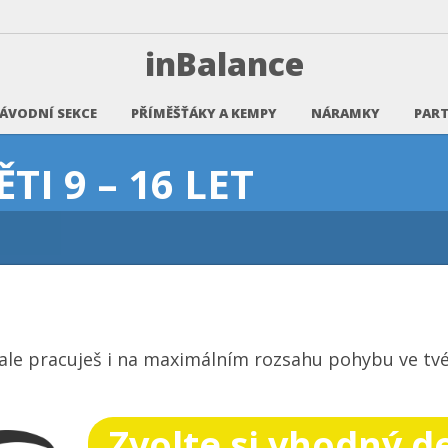
inBalance
ÁVODNÍ SEKCE
PŘÍMĚŠŤÁKY A KEMPY
NÁRAMKY
PART
I 9 – 16 LET
 ale pracuješ i na maximálním rozsahu pohybu ve t
Zvolte si vhodný d