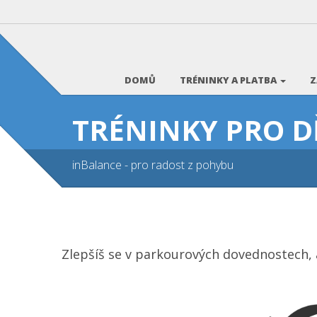
DOMŮ
TRÉNINKY A PLATBA
Z
TRÉNINKY PRO DĚT
inBalance - pro radost z pohybu
Zlepšíš se v parkourových dovednostech,