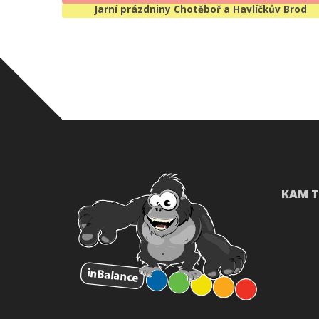
Jarní prázdniny Chotěboř a Havlíčkův Brod
KAM T