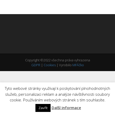
Copyright ©2022 všechna práva vyhrazena
GDPR
|
Cookies
| Vyrobilo
MFÁčko
Tyto webové stránky využívají k poskytování plnohodnotných
služeb, personalizaci reklam a analýze návštěvnosti soubory
cookie. Používáním webových stránek s tím souhlasíte.
Další informace
Zavřít