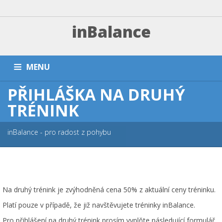
inBalance
MENU
PŘIHLÁŠKA NA DRUHÝ
DOMŮ
TRÉNINKY A PLATBA
ZÁVODNÍ SEKCE
TRÉNINK
PŘÍMĚŠŤÁKY A KEMPY
NÁRAMKY
PARTNEŘI
FAQ
inBalance - pro radost z pohybu
ESHOP
KONTAKT
Na druhý trénink je zvýhodněná cena 50% z aktuální ceny tréninku.
Platí pouze v případě, že již navštěvujete tréninky inBalance.
Pro přihlášení na druhý trénink prosím vyplňte následující formulář.