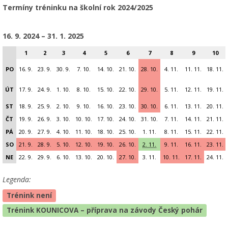
Termíny tréninku na školní rok 2024/2025
16. 9. 2024 – 31. 1. 2025
1
2
3
4
5
6
7
8
9
10
PO
16. 9.
23. 9.
30. 9.
7. 10.
14. 10.
21. 10.
28. 10.
4. 11.
11. 11.
18. 11.
ÚT
17. 9.
24. 9.
1. 10.
8. 10.
15. 10.
22. 10.
29. 10.
5. 11.
12. 11.
19. 11.
ST
18. 9.
25. 9.
2. 10.
9. 10.
16. 10.
23. 10.
30. 10.
6. 11.
13. 11.
20. 11.
ČT
19. 9.
26. 9.
3. 10.
10. 10.
17. 10.
24. 10.
31. 10.
7. 11.
14. 11.
21. 11.
PÁ
20. 9.
27. 9.
4. 10.
11. 10.
18. 10.
25. 10.
1. 11.
8. 11.
15. 11.
22. 11.
SO
21. 9.
28. 9.
5. 10.
12. 10.
19. 10.
26. 10.
2. 11.
9. 11.
16. 11.
23. 11.
NE
22. 9.
29. 9.
6. 10.
13. 10.
20. 10.
27. 10.
3. 11.
10. 11.
17. 11.
24. 11.
Legenda:
Trénink není
Trénink KOUNICOVA – příprava na závody Český pohár