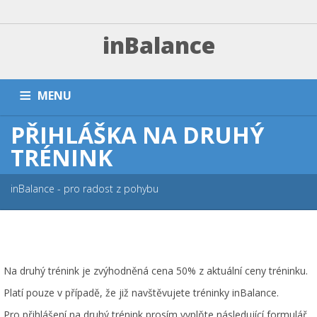
inBalance
MENU
PŘIHLÁŠKA NA DRUHÝ
DOMŮ
TRÉNINKY A PLATBA
ZÁVODNÍ SEKCE
TRÉNINK
PŘÍMĚŠŤÁKY A KEMPY
NÁRAMKY
PARTNEŘI
FAQ
inBalance - pro radost z pohybu
ESHOP
KONTAKT
Na druhý trénink je zvýhodněná cena 50% z aktuální ceny tréninku.
Platí pouze v případě, že již navštěvujete tréninky inBalance.
Pro přihlášení na druhý trénink prosím vyplňte následující formulář.