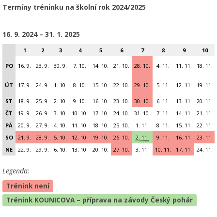
Termíny tréninku na školní rok 2024/2025
16. 9. 2024 – 31. 1. 2025
1
2
3
4
5
6
7
8
9
10
PO
16. 9.
23. 9.
30. 9.
7. 10.
14. 10.
21. 10.
28. 10.
4. 11.
11. 11.
18. 11.
ÚT
17. 9.
24. 9.
1. 10.
8. 10.
15. 10.
22. 10.
29. 10.
5. 11.
12. 11.
19. 11.
ST
18. 9.
25. 9.
2. 10.
9. 10.
16. 10.
23. 10.
30. 10.
6. 11.
13. 11.
20. 11.
ČT
19. 9.
26. 9.
3. 10.
10. 10.
17. 10.
24. 10.
31. 10.
7. 11.
14. 11.
21. 11.
PÁ
20. 9.
27. 9.
4. 10.
11. 10.
18. 10.
25. 10.
1. 11.
8. 11.
15. 11.
22. 11.
SO
21. 9.
28. 9.
5. 10.
12. 10.
19. 10.
26. 10.
2. 11.
9. 11.
16. 11.
23. 11.
NE
22. 9.
29. 9.
6. 10.
13. 10.
20. 10.
27. 10.
3. 11.
10. 11.
17. 11.
24. 11.
Legenda:
Trénink není
Trénink KOUNICOVA – příprava na závody Český pohár