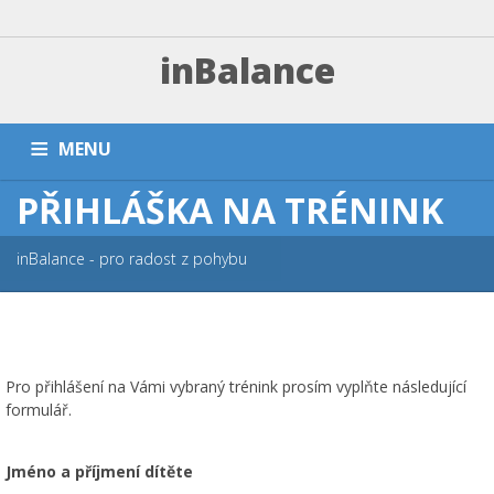
inBalance
MENU
PŘIHLÁŠKA NA TRÉNINK
DOMŮ
TRÉNINKY A PLATBA
ZÁVODNÍ SEKCE
PŘÍMĚŠŤÁKY A KEMPY
NÁRAMKY
PARTNEŘI
FAQ
inBalance - pro radost z pohybu
ESHOP
KONTAKT
Pro přihlášení na Vámi vybraný trénink prosím vyplňte následující
formulář.
Jméno a příjmení dítěte