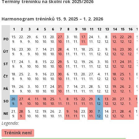
Termíny tréninku na školní rok 2025/2026
Harmonogram tréninků 15
. 9. 2025 – 1. 2. 2026
1
2
3
4
5
6
7
8
9
10
11
12
13
14
15
16
1
15.
22.
29.
6.
13.
20.
27.
3.
10.
17.
24.
1.
8.
15.
22.
29.
5
PO
9.
9.
9.
10.
10.
10.
10.
11.
11.
11.
11.
12.
12.
12.
12.
12.
1
16.
23.
30.
7.
14.
21.
28.
4.
11.
18.
25.
2.
9.
16.
23.
30.
6
ÚT
9.
9.
9.
10.
10.
10.
10.
11.
11.
11.
11.
12.
12.
12.
12.
12.
1
17.
24.
1.
8.
15.
22.
29.
5.
12.
19.
26.
3.
10.
17.
24.
31.
7
ST
9.
9.
10.
10.
10.
10.
10.
11.
11.
11.
11.
12.
12.
12.
12.
12.
1
18.
25.
2.
9.
16.
23.
30.
6.
13.
20.
27.
4.
11.
18.
25.
1.
8
ČT
9.
9.
10.
10.
10.
10.
10.
11.
11.
11.
11.
12.
12.
12.
12.
1.
1
19.
26.
3.
10.
17.
24.
31.
7.
14.
21.
28.
5.
12.
19.
26.
2.
9
PÁ
9.
9.
10.
10
10.
10.
10.
11.
11.
11.
11.
12.
12.
12.
12.
1.
1
20.
27.
4.
11.
18.
25.
1.
8.
15.
22.
29.
6.
13.
20.
27.
3.
10
SO
9.
9.
10.
10.
10.
10.
11.
11.
11.
11.
11.
12.
12.
12.
12.
1.
1
21.
28.
5.
12.
19.
26.
2.
9.
16.
23.
30.
7.
14.
21.
28.
4.
11
NE
9.
9.
10.
10.
10.
10.
11.
11.
11.
11.
11.
12.
12.
12.
12.
1.
1
Legenda:
Trénink není