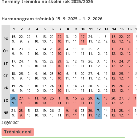
Termíny tréninku na školní rok 2025/2026
Harmonogram tréninků 15
. 9. 2025 – 1. 2. 2026
1
2
3
4
5
6
7
8
9
10
11
12
13
14
15
16
1
15.
22.
29.
6.
13.
20.
27.
3.
10.
17.
24.
1.
8.
15.
22.
29.
5
PO
9.
9.
9.
10.
10.
10.
10.
11.
11.
11.
11.
12.
12.
12.
12.
12.
1
16.
23.
30.
7.
14.
21.
28.
4.
11.
18.
25.
2.
9.
16.
23.
30.
6
ÚT
9.
9.
9.
10.
10.
10.
10.
11.
11.
11.
11.
12.
12.
12.
12.
12.
1
17.
24.
1.
8.
15.
22.
29.
5.
12.
19.
26.
3.
10.
17.
24.
31.
7
ST
9.
9.
10.
10.
10.
10.
10.
11.
11.
11.
11.
12.
12.
12.
12.
12.
1
18.
25.
2.
9.
16.
23.
30.
6.
13.
20.
27.
4.
11.
18.
25.
1.
8
ČT
9.
9.
10.
10.
10.
10.
10.
11.
11.
11.
11.
12.
12.
12.
12.
1.
1
19.
26.
3.
10.
17.
24.
31.
7.
14.
21.
28.
5.
12.
19.
26.
2.
9
PÁ
9.
9.
10.
10
10.
10.
10.
11.
11.
11.
11.
12.
12.
12.
12.
1.
1
20.
27.
4.
11.
18.
25.
1.
8.
15.
22.
29.
6.
13.
20.
27.
3.
10
SO
9.
9.
10.
10.
10.
10.
11.
11.
11.
11.
11.
12.
12.
12.
12.
1.
1
21.
28.
5.
12.
19.
26.
2.
9.
16.
23.
30.
7.
14.
21.
28.
4.
11
NE
9.
9.
10.
10.
10.
10.
11.
11.
11.
11.
11.
12.
12.
12.
12.
1.
1
Legenda:
Trénink není