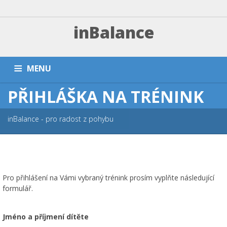
inBalance
MENU
PŘIHLÁŠKA NA TRÉNINK
DOMŮ
TRÉNINKY A PLATBA
ZÁVODNÍ SEKCE
PŘÍMĚŠŤÁKY A KEMPY
NÁRAMKY
PARTNEŘI
FAQ
inBalance - pro radost z pohybu
ESHOP
KONTAKT
Pro přihlášení na Vámi vybraný trénink prosím vyplňte následující
formulář.
Jméno a příjmení dítěte