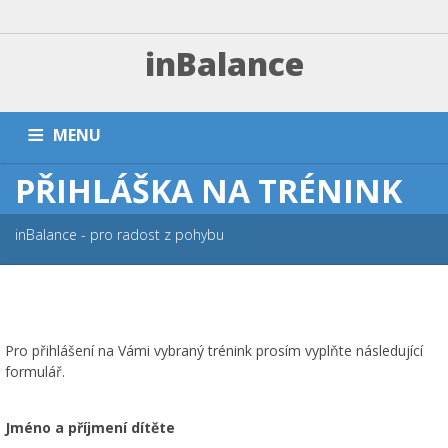
inBalance
MENU
PŘIHLÁŠKA NA TRÉNINK
DOMŮ
TRÉNINKY A PLATBA
ZÁVODNÍ SEKCE
PŘÍMĚŠŤÁKY A KEMPY
NÁRAMKY
PARTNEŘI
FAQ
inBalance - pro radost z pohybu
ESHOP
KONTAKT
Pro přihlášení na Vámi vybraný trénink prosím vyplňte následující
formulář.
Jméno a příjmení dítěte