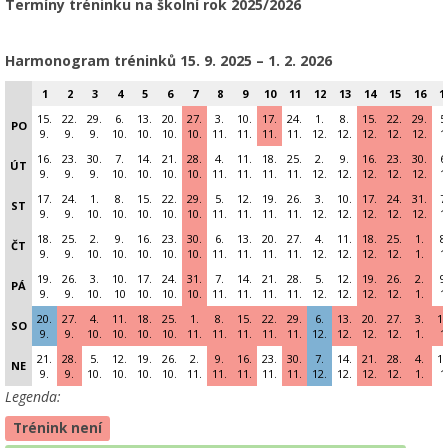
Termíny tréninku na školní rok 2025/2026
Harmonogram tréninků 15
. 9. 2025 – 1. 2. 2026
1
2
3
4
5
6
7
8
9
10
11
12
13
14
15
16
1
15.
22.
29.
6.
13.
20.
27.
3.
10.
17.
24.
1.
8.
15.
22.
29.
5
PO
9.
9.
9.
10.
10.
10.
10.
11.
11.
11.
11.
12.
12.
12.
12.
12.
1
16.
23.
30.
7.
14.
21.
28.
4.
11.
18.
25.
2.
9.
16.
23.
30.
6
ÚT
9.
9.
9.
10.
10.
10.
10.
11.
11.
11.
11.
12.
12.
12.
12.
12.
1
17.
24.
1.
8.
15.
22.
29.
5.
12.
19.
26.
3.
10.
17.
24.
31.
7
ST
9.
9.
10.
10.
10.
10.
10.
11.
11.
11.
11.
12.
12.
12.
12.
12.
1
18.
25.
2.
9.
16.
23.
30.
6.
13.
20.
27.
4.
11.
18.
25.
1.
8
ČT
9.
9.
10.
10.
10.
10.
10.
11.
11.
11.
11.
12.
12.
12.
12.
1.
1
19.
26.
3.
10.
17.
24.
31.
7.
14.
21.
28.
5.
12.
19.
26.
2.
9
PÁ
9.
9.
10.
10
10.
10.
10.
11.
11.
11.
11.
12.
12.
12.
12.
1.
1
20.
27.
4.
11.
18.
25.
1.
8.
15.
22.
29.
6.
13.
20.
27.
3.
10
SO
9.
9.
10.
10.
10.
10.
11.
11.
11.
11.
11.
12.
12.
12.
12.
1.
1
21.
28.
5.
12.
19.
26.
2.
9.
16.
23.
30.
7.
14.
21.
28.
4.
11
NE
9.
9.
10.
10.
10.
10.
11.
11.
11.
11.
11.
12.
12.
12.
12.
1.
1
Legenda:
Trénink není