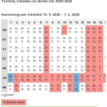
Termíny tréninku na školní rok 2025/2026
Harmonogram tréninků 15
. 9. 2025 – 1. 2. 2026
1
2
3
4
5
6
7
8
9
10
11
12
13
14
15
16
1
15.
22.
29.
6.
13.
20.
27.
3.
10.
17.
24.
1.
8.
15.
22.
29.
5
PO
9.
9.
9.
10.
10.
10.
10.
11.
11.
11.
11.
12.
12.
12.
12.
12.
1
16.
23.
30.
7.
14.
21.
28.
4.
11.
18.
25.
2.
9.
16.
23.
30.
6
ÚT
9.
9.
9.
10.
10.
10.
10.
11.
11.
11.
11.
12.
12.
12.
12.
12.
1
17.
24.
1.
8.
15.
22.
29.
5.
12.
19.
26.
3.
10.
17.
24.
31.
7
ST
9.
9.
10.
10.
10.
10.
10.
11.
11.
11.
11.
12.
12.
12.
12.
12.
1
18.
25.
2.
9.
16.
23.
30.
6.
13.
20.
27.
4.
11.
18.
25.
1.
8
ČT
9.
9.
10.
10.
10.
10.
10.
11.
11.
11.
11.
12.
12.
12.
12.
1.
1
19.
26.
3.
10.
17.
24.
31.
7.
14.
21.
28.
5.
12.
19.
26.
2.
9
PÁ
9.
9.
10.
10
10.
10.
10.
11.
11.
11.
11.
12.
12.
12.
12.
1.
1
20.
27.
4.
11.
18.
25.
1.
8.
15.
22.
29.
6.
13.
20.
27.
3.
10
SO
9.
9.
10.
10.
10.
10.
11.
11.
11.
11.
11.
12.
12.
12.
12.
1.
1
21.
28.
5.
12.
19.
26.
2.
9.
16.
23.
30.
7.
14.
21.
28.
4.
11
NE
9.
9.
10.
10.
10.
10.
11.
11.
11.
11.
11.
12.
12.
12.
12.
1.
1
Legenda:
Trénink není