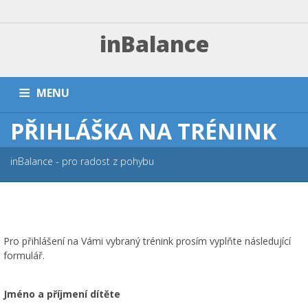
inBalance
MENU
PŘIHLÁŠKA NA TRÉNINK
DOMŮ
TRÉNINKY A PLATBA
ZÁVODNÍ SEKCE
PŘÍMĚŠŤÁKY A KEMPY
NÁRAMKY
PARTNEŘI
FAQ
inBalance - pro radost z pohybu
ESHOP
KONTAKT
Pro přihlášení na Vámi vybraný trénink prosím vyplňte následující
formulář.
Jméno a příjmení dítěte