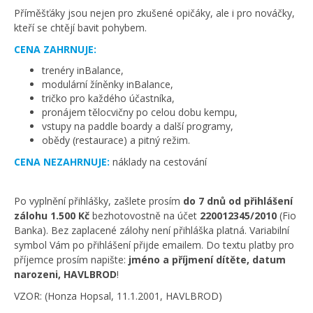
Příměšťáky jsou nejen pro zkušené opičáky, ale i pro nováčky,
kteří se chtějí bavit pohybem.
CENA ZAHRNUJE:
trenéry inBalance,
modulární žíněnky inBalance,
tričko pro každého účastníka,
pronájem tělocvičny po celou dobu kempu,
vstupy na paddle boardy a další programy,
obědy (restaurace) a pitný režim.
CENA NEZAHRNUJE:
náklady na cestování
Po vyplnění přihlášky, zašlete prosím
do 7 dnů od přihlášení
zálohu 1.500 Kč
bezhotovostně na účet
220012345/2010
(Fio
Banka). Bez zaplacené zálohy není přihláška platná. Variabilní
symbol Vám po přihlášení přijde emailem. Do textu platby pro
příjemce prosím napište:
jméno a příjmení dítěte, datum
narozeni, HAVLBROD
!
VZOR: (Honza Hopsal, 11.1.2001, HAVLBROD)