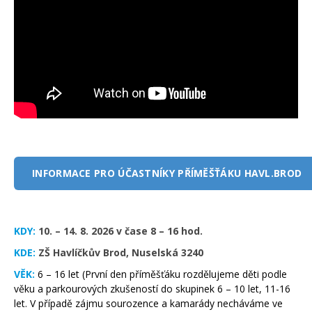
INFORMACE PRO ÚČASTNÍKY PŘÍMĚŠŤÁKU HAVL.BROD
KDY:
10. – 14. 8. 2026 v čase 8 – 16 hod.
KDE:
ZŠ Havlíčkův Brod, Nuselská 3240
VĚK:
6 – 16 let (První den příměšťáku rozdělujeme děti podle
věku a parkourových zkušeností do skupinek 6 – 10 let, 11-16
let. V případě zájmu sourozence a kamarády necháváme ve