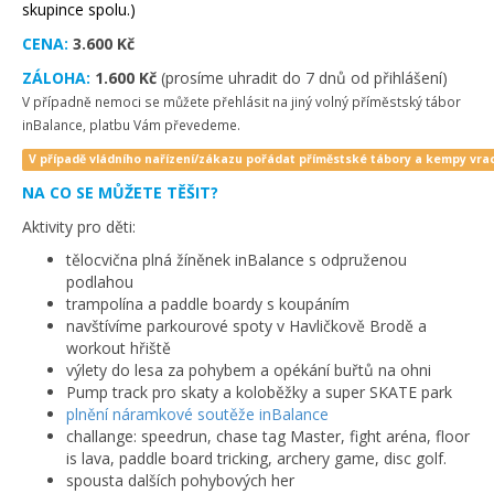
skupince spolu.)
CENA:
3.600 Kč
ZÁLOHA:
1.600 Kč
(prosíme uhradit do 7 dnů od přihlášení)
V případně nemoci se můžete přehlásit na jiný volný příměstský tábor
inBalance, platbu Vám převedeme.
V případě vládního nařízení/zákazu pořádat příměstské tábory a kempy vra
NA CO SE MŮŽETE TĚŠIT?
Aktivity pro děti:
tělocvična plná žíněnek inBalance s odpruženou
podlahou
trampolína a paddle boardy s koupáním
navštívíme parkourové spoty v Havličkově Brodě a
workout hřiště
výlety do lesa za pohybem a opékání buřtů na ohni
Pump track pro skaty a koloběžky a super SKATE park
plnění náramkové soutěže inBalance
challange: speedrun, chase tag Master, fight aréna, floor
is lava, paddle board tricking, archery game, disc golf.
spousta dalších pohybových her