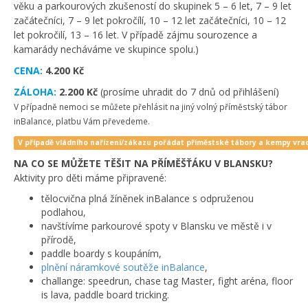
věku a parkourových zkušeností do skupinek 5 – 6 let, 7 – 9 let
začátečníci, 7 – 9 let pokročílí, 10 – 12 let začátečníci, 10 – 12
let pokročilí, 13 – 16 let. V případě zájmu sourozence a
kamarády necháváme ve skupince spolu.)
CENA:
4.200 Kč
ZÁLOHA:
2.200 Kč
(prosíme uhradit do 7 dnů od přihlášení)
V případně nemoci se můžete přehlásit na jiný volný příměstský tábor
inBalance, platbu Vám převedeme.
V případě vládního nařízení/zákazu pořádat příměstské tábory a kempy vra
NA CO SE MŮŽETE TĚŠIT NA PŘÍMĚŠŤÁKU V BLANSKU?
Aktivity pro děti máme připravené:
tělocvična plná žíněnek inBalance s odpruženou
podlahou,
navštívíme parkourové spoty v Blansku ve městě i v
přírodě,
paddle boardy s koupáním,
plnění náramkové soutěže inBalance
,
challange: speedrun, chase tag Master, fight aréna, floor
is lava, paddle board tricking.