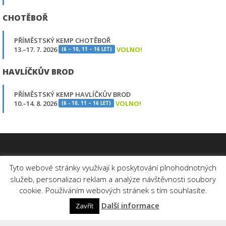
CHOTĚBOŘ
PŘÍMĚSTSKÝ KEMP CHOTĚBOŘ
13.–17. 7. 2026
VOLNO!
(6 – 10, 11 – 16 LET)
HAVLÍČKŮV BROD
PŘÍMĚSTSKÝ KEMP HAVLÍČKŮV BROD
10.–14. 8. 2026
VOLNO!
(6 - 10, 11 – 16 LET)
Tyto webové stránky využívají k poskytování plnohodnotných
služeb, personalizaci reklam a analýze návštěvnosti soubory
cookie. Používáním webových stránek s tím souhlasíte.
Další informace
Zavřít
Copyright ©2022 všechna práva vyhrazena