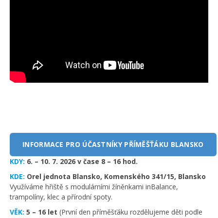
INFORMACE PRO ÚČASTNÍKY PŘÍMĚŠŤÁKU BLANSKO
KDY:
6. – 10. 7. 2026 v čase 8 – 16 hod.
KDE:
Orel jednota Blansko, Komenského 341/15, Blansko
Využíváme hřiště s modulárními žíněnkami inBalance,
trampolíny, klec a přírodní spoty.
VĚK:
5 – 16 let
(První den příměšťáku rozdělujeme děti podle