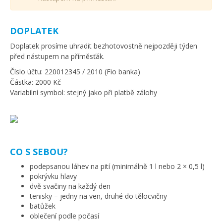
DOPLATEK
Doplatek prosíme uhradit bezhotovostně nejpozději týden
před nástupem na příměsťák.
Číslo účtu: 220012345 / 2010 (Fio banka)
Částka: 2000 Kč
Variabilní symbol: stejný jako při platbě zálohy
CO S SEBOU?
podepsanou láhev na pití (minimálně 1 l nebo 2 × 0,5 l)
pokrývku hlavy
dvě svačiny na každý den
tenisky – jedny na ven, druhé do tělocvičny
batůžek
oblečení podle počasí