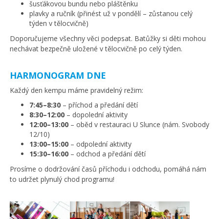
šusťákovou bundu nebo pláštěnku
plavky a ručník (přinést už v pondělí – zůstanou celý
týden v tělocvičně)
Doporučujeme všechny věci podepsat. Batůžky si děti mohou
nechávat bezpečně uložené v tělocvičně po celý týden.
HARMONOGRAM DNE
Každý den kempu máme pravidelný režim:
7:45–8:30
– příchod a předání dětí
8:30–12:00
– dopolední aktivity
12:00–13:00
– oběd v restauraci U Slunce (nám. Svobody
12/10)
13:00–15:00
– odpolední aktivity
15:30–16:00
– odchod a předání dětí
Prosíme o dodržování časů příchodu i odchodu, pomáhá nám
to udržet plynulý chod programu!