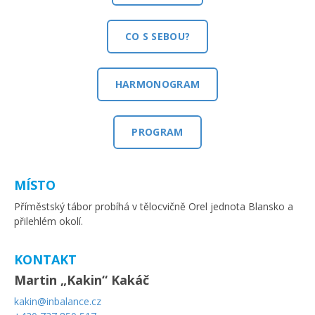
CO S SEBOU?
HARMONOGRAM
PROGRAM
MÍSTO
Příměstský tábor probíhá v tělocvičně Orel jednota Blansko a
přilehlém okolí.
KONTAKT
Martin „Kakin“ Kakáč
kakin@inbalance.cz