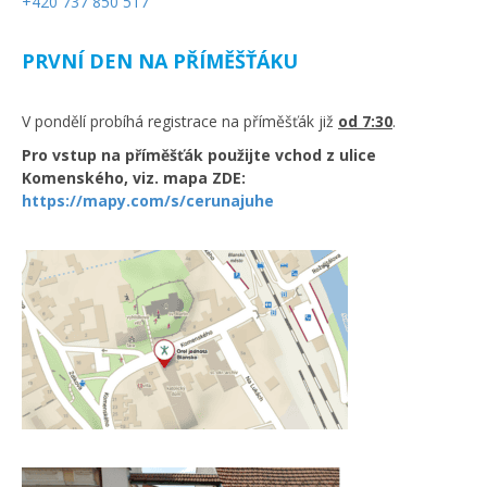
+420 737 850 517
PRVNÍ DEN NA PŘÍMĚŠŤÁKU
V pondělí probíhá registrace na příměšťák již
od 7:30
.
Pro vstup na příměšťák použijte vchod z ulice
Komenského, viz. mapa ZDE:
https://mapy.com/s/cerunajuhe