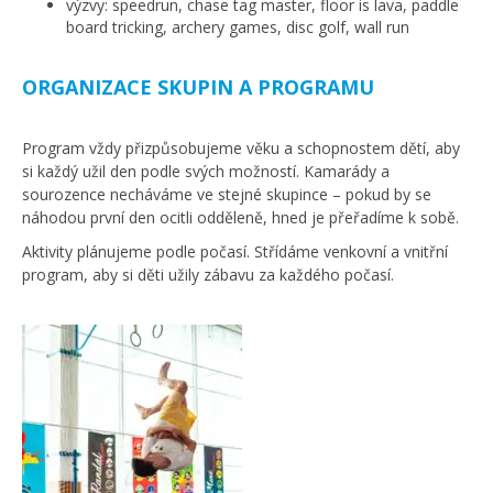
výzvy: speedrun, chase tag master, floor is lava, paddle
board tricking, archery games, disc golf, wall run
ORGANIZACE SKUPIN A PROGRAMU
Program vždy přizpůsobujeme věku a schopnostem dětí, aby
si každý užil den podle svých možností. Kamarády a
sourozence necháváme ve stejné skupince – pokud by se
náhodou první den ocitli odděleně, hned je přeřadíme k sobě.
Aktivity plánujeme podle počasí. Střídáme venkovní a vnitřní
program, aby si děti užily zábavu za každého počasí.