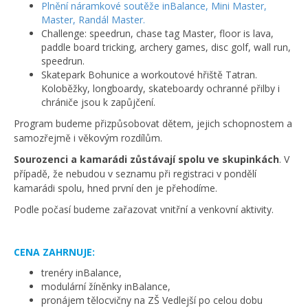
Plnění náramkové soutěže inBalance, Mini Master,
Master, Randál Master.
Challenge: speedrun, chase tag Master, floor is lava,
paddle board tricking, archery games, disc golf, wall run,
speedrun.
Skatepark Bohunice a workoutové hřiště Tatran.
Koloběžky, longboardy, skateboardy ochranné přilby i
chrániče jsou k zapůjčení.
Program budeme přizpůsobovat dětem, jejich schopnostem a
samozřejmě i věkovým rozdílům.
Sourozenci a kamarádi zůstávají spolu ve skupinkách
. V
případě, že nebudou v seznamu při registraci v pondělí
kamarádi spolu, hned první den je přehodíme.
Podle počasí budeme zařazovat vnitřní a venkovní aktivity.
CENA ZAHRNUJE:
trenéry inBalance,
modulární žíněnky inBalance,
pronájem tělocvičny na ZŠ Vedlejší po celou dobu