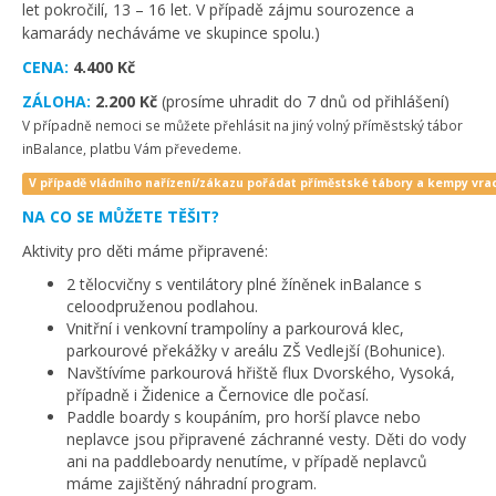
let pokročilí, 13 – 16 let. V případě zájmu sourozence a
kamarády necháváme ve skupince spolu.)
CENA:
4.400 Kč
ZÁLOHA:
2.200 Kč
(prosíme uhradit do 7 dnů od přihlášení)
V případně nemoci se můžete přehlásit na jiný volný příměstský tábor
inBalance, platbu Vám převedeme.
V případě vládního nařízení/zákazu pořádat příměstské tábory a kempy vra
NA CO SE MŮŽETE TĚŠIT?
Aktivity pro děti máme připravené:
2 tělocvičny s ventilátory plné žíněnek inBalance s
celoodpruženou podlahou.
Vnitřní i venkovní trampolíny a parkourová klec,
parkourové překážky v areálu ZŠ Vedlejší (Bohunice).
Navštívíme parkourová hřiště flux Dvorského, Vysoká,
případně i Židenice a Černovice dle počasí.
Paddle boardy s koupáním, pro horší plavce nebo
neplavce jsou připravené záchranné vesty. Děti do vody
ani na paddleboardy nenutíme, v případě neplavců
máme zajištěný náhradní program.