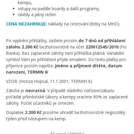
kempu,
vstupy na paddle boardy a další programy,
obědy a pitný režim.
CENA NEZAHRNUJE:
náklady na cestování (lístky na MHD).
Po vyplnění přihlášky, zašlete prosím
do 7 dnů od přihlášení
zálohu 2.200 Kč
bezhotovostně na účet
220012345/2010
(Fio
Banka). Bez zaplacené zálohy není přihláška platná. Variabilní
symbol Vám po přihlášení přijde emailem. Do textu platby pro
příjemce prosím napište:
jméno a příjmení dítěte, datum
narozeni, TERMIN 6
!
VZOR: (Honza Hopsal, 11.1.2001, TERMIN 6)
Záloha je
nevratná
. V případě vládního nařízení/zákazu
pořádat příměstské tábory a kempy vracíme 80% ze zaplacené
zálohy. Počet účastníků je omezen.
Doplatek
2.200 Kč
prosíme uhradit bezhotovostně nejpozději
týden před nástupem na kemp.