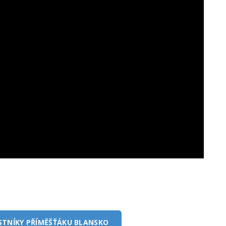
STNÍKY PŘÍMĚŠŤÁKU BLANSKO