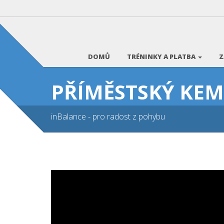
DOMŮ
TRÉNINKY A PLATBA
Z
PŘÍMĚSTSKÝ KEMP
inBalance - pro radost z pohybu