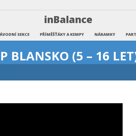
inBalance
ÁVODNÍ SEKCE
PŘÍMĚŠŤÁKY A KEMPY
NÁRAMKY
PART
 BLANSKO (5 – 16 LET)