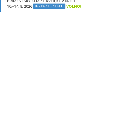
PŘÍMĚSTSKÝ KEMP HAVLÍČKŮV BROD
10.–14. 8. 2026
VOLNO!
(6 - 10, 11 – 16 LET)