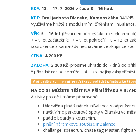
KDY:
13. – 17. 7. 2026 v čase 8 – 16 hod.
KDE:
Orel jednota Blansko, Komenského 341/15,
Využíváme hřiště s modulárními žíněnkami inBalance, t
VĚK:
5 – 16 let
(První den příměšťáku rozdělujeme dět
7 – 9 let začátečníci, 7 – 9 let pokročílí, 10 – 12 let z
sourozence a kamarády necháváme ve skupince spol
CENA:
4.200 Kč
ZÁLOHA:
2.200 Kč
(prosíme uhradit do 7 dnů od přih
V případně nemoci se můžete přehlásit na jiný volný příměs
V případě vládního nařízení/zákazu pořádat příměstské tábo
NA CO SE MŮŽETE TĚŠIT NA PŘÍMĚŠŤÁKU V BLAN
Aktivity pro děti máme připravené:
tělocvična plná žíněnek inBalance s odpruženo
navštívíme parkourové spoty v Blansku ve městě
paddle boardy s koupáním,
plnění náramkové soutěže inBalance
,
challange: speedrun, chase tag Master, fight aré