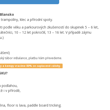
 Blansko
rampolíny, klec a přírodní spoty.
i podle věku a parkourových zkušeností do skupinek 5 – 6 let,
ačátečníci, 10 – 12 let pokročilí, 13 – 16 let. V případě zájmu
u.)
lášení)
tský tábor inBalance, platbu Vám převedeme.
ry a kempy vracíme 80% ze zaplacené zálohy.
SKU?
u podlahou,
 i v přírodě,
na, floor is lava, paddle board tricking.