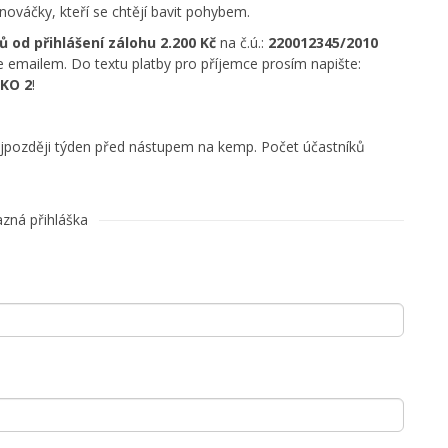
nováčky, kteří se chtějí bavit pohybem.
ů od přihlášení
zálohu 2.200 Kč
na č.ú.:
220012345/2010
de emailem. Do textu platby pro příjemce prosím napište:
SKO 2
!
jpozději týden před nástupem na kemp. Počet účastníků
zná přihláška