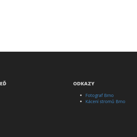
EĎ
ODKAZY
Fotograf Brno
Kácení stromů Brno